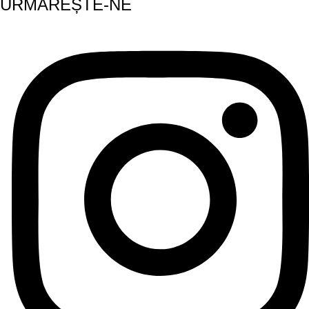
URMĂREȘTE-NE