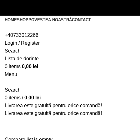
Livrarea este gratuită pentru orice comandă!
Livrarea este gratuită pentru orice comandă!
HOME
SHOP
POVESTEA NOASTRĂ
CONTACT
+40733012266
Login / Register
Search
Lista de dorințe
0
items
0,00
lei
Menu
Search
0
items
/
0,00
lei
Livrarea este gratuită pentru orice comandă!
Livrarea este gratuită pentru orice comandă!
Compare
Compare list is empty.