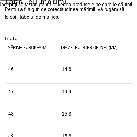
Tabel cu mărimi
Începeți să tastați pentru a vedea produsele pe care le căutați.
Pentru a fi siguri de corectitudinea mărimii, vă rugăm să
folosiți tabelul de mai jos.
Inele
MĂRIME EUROPEANĂ
DIAMETRU INTERIOR INEL (MM)
46
14,6
47
14,9
48
15,3
49
15,6