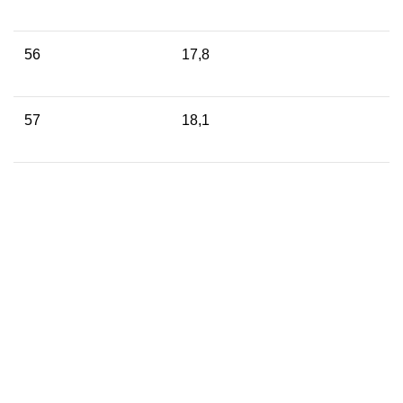
56
17,8
57
18,1
58
18,5
59
18,8
60
19,2
Recomandări: