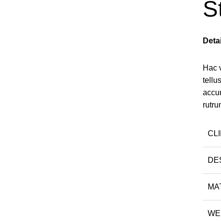
S
Deta
Hac 
tell
accu
rutru
CL
DE
MA
WE