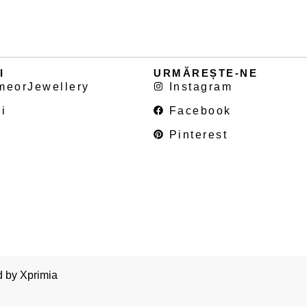
I
URMĂREȘTE-NE
meorJewellery
Instagram
i
Facebook
Pinterest
d by
Xprimia