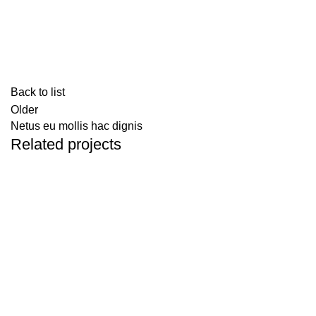
Back to list
Older
Netus eu mollis hac dignis
Related projects
Kitchen
Leo uteu ullamcorper