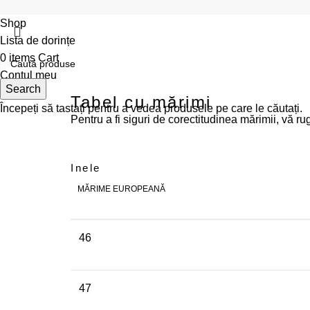
Shop
Lista de dorințe
0
items
Cart
Contul meu
Search
Tabel cu mărimi
Începeți să tastați pentru a vedea produsele pe care le căutați.
Pentru a fi siguri de corectitudinea mărimii, vă ru
Inele
MĂRIME EUROPEANĂ
46
47