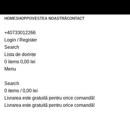
Livrarea este gratuită pentru orice comandă!
Livrarea este gratuită pentru orice comandă!
HOME
SHOP
POVESTEA NOASTRĂ
CONTACT
+40733012266
Login / Register
Search
Lista de dorințe
0
items
0,00
lei
Menu
Search
0
items
/
0,00
lei
Livrarea este gratuită pentru orice comandă!
Livrarea este gratuită pentru orice comandă!
Portfolio