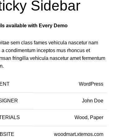
ticky Sidebar
ils available with Every Demo
vitae sem class fames vehicula nascetur nam
us a condimentum inceptos mus rhoncus et
msan fringilla vehicula nascetur amet fermentum
m.
IENT
WordPress
SIGNER
John Doe
TERIALS
Wood, Paper
BSITE
woodmart.xtemos.com