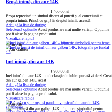
Broșă inimă, din aur 14K
1.400,00
lei
Broșa reprezintă un simbol discret al puterii și al conexiunii cu
propria inimă. Prinsă cu grijă în dreptul inimii, această
Adaugă la lista de dorințe
Selectează opțiunile
Acest produs are mai multe variații. Opțiunile
pot fi alese în pagina produsului.
Vizualizare rapidă
Aur Alb
Aur Galben
Inel inimă, din aur 14K
1.900,00
lei
Inel inimă din aur 14K – o declarație de iubire purtată zi de zi Creat
din aur galben 14K, acest
Adaugă la lista de dorințe
Selectează opțiunile
Acest produs are mai multe variații. Opțiunile
pot fi alese în pagina produsului.
Vizualizare rapidă
Aur Alb