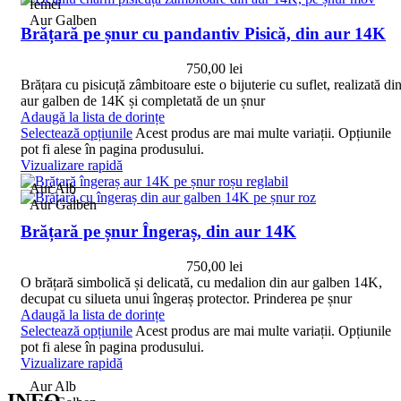
Aur Galben
Brățară pe șnur cu pandantiv Pisică, din aur 14K
750,00
lei
Brățara cu pisicuță zâmbitoare este o bijuterie cu suflet, realizată di
aur galben de 14K și completată de un șnur
Adaugă la lista de dorințe
Selectează opțiunile
Acest produs are mai multe variații. Opțiunile
pot fi alese în pagina produsului.
Vizualizare rapidă
Aur Alb
Aur Galben
Brățară pe șnur Îngeraș, din aur 14K
750,00
lei
O brățară simbolică și delicată, cu medalion din aur galben 14K,
decupat cu silueta unui îngeraș protector. Prinderea pe șnur
Adaugă la lista de dorințe
Selectează opțiunile
Acest produs are mai multe variații. Opțiunile
pot fi alese în pagina produsului.
Vizualizare rapidă
Aur Alb
INFO