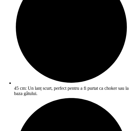
45 cm: Un lanț scurt, perfect pentru a fi purtat ca choker sau la
baza gâtului.