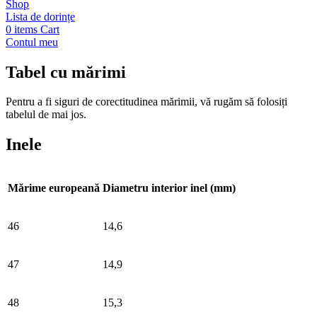
Shop
Lista de dorințe
0
items
Cart
Contul meu
Tabel cu mărimi
Pentru a fi siguri de corectitudinea mărimii, vă rugăm să folosiți
tabelul de mai jos.
Inele
Mărime europeană
Diametru interior inel (mm)
46
14,6
47
14,9
48
15,3