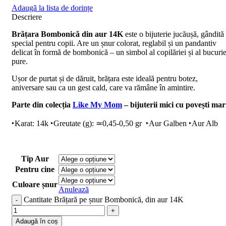
Adaugă la lista de dorințe
Descriere
Brățara Bombonică din aur 14K
este o bijuterie jucăușă, gândită
special pentru copii. Are un șnur colorat, reglabil și un pandantiv
delicat în formă de bombonică – un simbol al copilăriei și al bucurie
pure.
Ușor de purtat și de dăruit, brățara este ideală pentru botez,
aniversare sau ca un gest cald, care va rămâne în amintire.
Parte din colecția
Like My Mom
– bijuterii mici cu povești mar
‣Karat: 14k ‣Greutate (g): ≃0,45-0,50 gr ‣Aur Galben ‣Aur Alb
Tip Aur
Pentru cine
Culoare șnur
Anulează
Cantitate Brățară pe șnur Bombonică, din aur 14K
Adaugă în coș