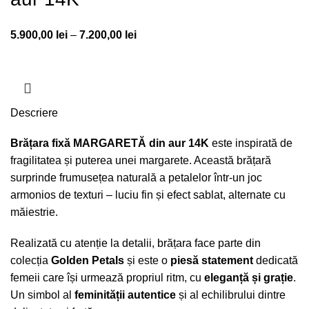
5.900,00
lei
–
7.200,00
lei
Descriere
Brățara fixă MARGARETĂ din aur 14K
este inspirată de
fragilitatea și puterea unei margarete. Această brățară
surprinde frumusețea naturală a petalelor într-un joc
armonios de texturi – luciu fin și efect sablat, alternate cu
măiestrie.
Realizată cu atenție la detalii, brățara face parte din
colecția
Golden Petals
și este o
piesă statement
dedicată
femeii care își urmează propriul ritm, cu
eleganță și grație
.
Un simbol al
feminității autentice
și al echilibrului dintre