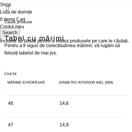
Shop
Lista de dorințe
0
items
Cart
Contul meu
Search
Tabel cu mărimi
Începeți să tastați pentru a vedea produsele pe care le căutați.
Pentru a fi siguri de corectitudinea mărimii, vă rugăm să
folosiți tabelul de mai jos.
Inele
MĂRIME EUROPEANĂ
DIAMETRU INTERIOR INEL (MM)
46
14,6
47
14,9