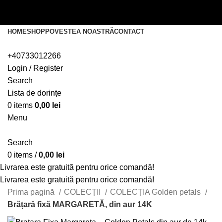
Livrarea este gratuită pentru orice comandă!
Livrarea este gratuită pentru orice comandă!
HOME
SHOP
POVESTEA NOASTRĂ
CONTACT
+40733012266
Login / Register
Search
Lista de dorințe
0
items
0,00
lei
Menu
Search
0
items
/
0,00
lei
Livrarea este gratuită pentru orice comandă!
Livrarea este gratuită pentru orice comandă!
Prima pagină
COLECȚII
COLECȚIA Golden petals
Brățară fixă MARGARETĂ, din aur 14K