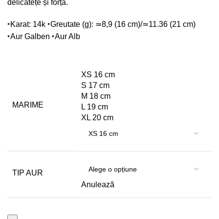
delicatețe și forță.
‣
Karat: 14k ‣Greutate (g): ≃8,9 (16 cm)/≃11.36 (21 cm)
‣Aur Galben ‣Aur Alb
XS 16 cm
S 17 cm
M 18 cm
MARIME
L 19 cm
XL 20 cm
TIP AUR
Anulează