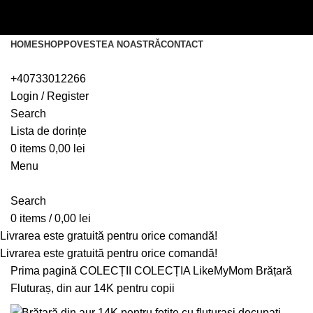
Livrarea este gratuită pentru orice comandă!
Livrarea este gratuită pentru orice comandă!
HOME
SHOP
POVESTEA NOASTRĂ
CONTACT
+40733012266
Login / Register
Search
Lista de dorințe
0
items
0,00
lei
Menu
Search
0
items
/
0,00
lei
Livrarea este gratuită pentru orice comandă!
Livrarea este gratuită pentru orice comandă!
Prima pagină
COLECȚII
COLECȚIA LikeMyMom
Brățară
Fluturaș, din aur 14K pentru copii