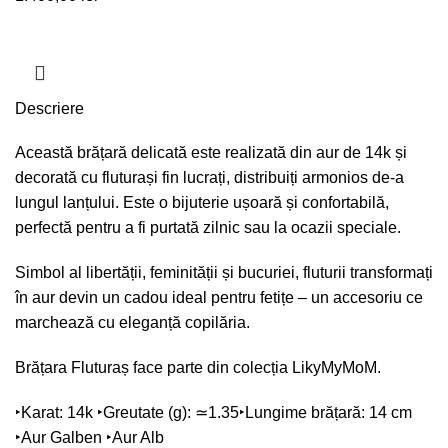
Descriere
Această brățară delicată este realizată din aur de 14k
și
decorată cu fluturași fin lucrați, distribuiți armonios de-a
lungul lanțului. Este o bijuterie ușoară și confortabilă,
perfectă pentru a fi purtată zilnic sau la ocazii speciale.
Simbol al libertății, feminității și bucuriei, fluturii transformați
în aur devin un cadou ideal pentru fetițe – un accesoriu ce
marchează cu eleganță copilăria.
Brățara Fluturaș face parte din colecția LikyMyMoM.
‣Karat: 14k
‣Greutate (g): ≃1.35
‣Lungime brățară: 14 cm
‣Aur Galben ‣Aur Alb