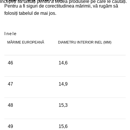
Începeți să tastați pentru a vedea produsele pe care le căutați.
Pentru a fi siguri de corectitudinea mărimii, vă rugăm să
folosiți tabelul de mai jos.
Inele
MĂRIME EUROPEANĂ
DIAMETRU INTERIOR INEL (MM)
46
14,6
47
14,9
48
15,3
49
15,6