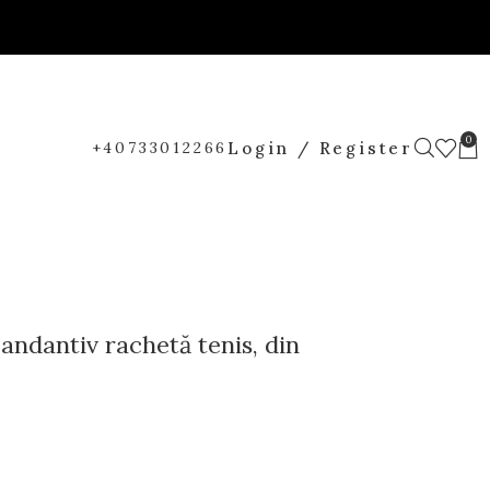
0
Login / Register
+40733012266
andantiv rachetă tenis, din