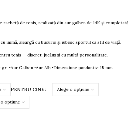
e rachetă de tenis, realizată din aur galben de 14K și completată
u inimă, aleargă cu bucurie și iubesc sportul ca stil de viață.
ntru tenis — discret, jucăuș și cu multă personalitate.
60 gr ‣Aur Galben ‣Aur Alb ‣Dimensiune pandantiv: 15 mm
PENTRU CINE