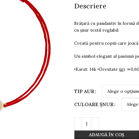
Descriere
Brățară cu pandantiv în formă d
cu șnur textil reglabil.
Creată pentru copiii care joacă c
Un simbol elegant al pasiunii pe
‣Karat: 14k ‣Greutate (g): ≃0,
TIP AUR
CULOARE ȘNUR
ADAUGĂ ÎN COȘ