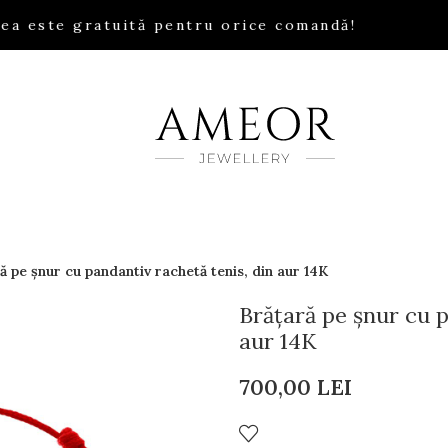
a este gratuită pentru orice comandă!
ă pe șnur cu pandantiv rachetă tenis, din aur 14K
Brățară pe șnur cu p
aur 14K
700,00
LEI