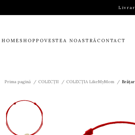
Livrare
HOME
SHOP
POVESTEA NOASTRĂ
CONTACT
Prima pagină
COLECȚII
COLECȚIA LikeMyMom
Brățar