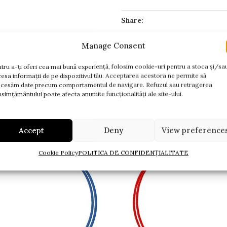
Share:
Pentru orice informație, vă rug
Manage Consent
tru a-ți oferi cea mai bună experiență, folosim cookie-uri pentru a stoca și/sa
esa informații de pe dispozitivul tău. Acceptarea acestora ne permite să
PRODUSE RECOMANDATE
cesăm date precum comportamentul de navigare. Refuzul sau retragerea
simțământului poate afecta anumite funcționalități ale site-ului.
Accept
Deny
View preference
Cookie Policy
POLITICA DE CONFIDENȚIALITATE