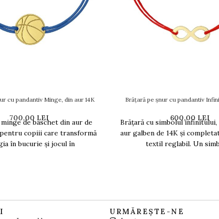
ur cu pandantiv Minge, din aur 14K
Brățară pe șnur cu pandantiv Infini
700,00
LEI
600,00
LEI
 minge de baschet din aur de
Brățară cu simbolul infinitului,
 pentru copiii care transformă
aur galben de 14K și completa
ia în bucurie și jocul în
textil reglabil. Un simb
I
URMĂREȘTE-NE