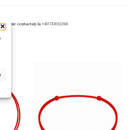
ăm să ne contactați la
+40733012266
u
s