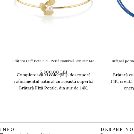
Brățara Cuff Petale cu Perlă Naturală, din aur 14K
Brățară pe șn
5.800,00
LEI
Completează-ți colecția și descoperă
Brățară cu
rafinamentul natural cu această superbă
14K, creată
Brățară Fixă Petale, din aur de 14K.
energ
Designul său tip cuff,
INFO
DESPRE NO