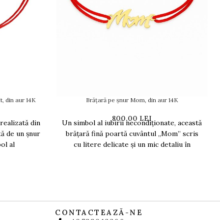
t, din aur 14K
Brățară pe șnur Mom, din aur 14K
800,00
LEI
 realizată din
Un simbol al iubirii necondiționate, această
tă de un șnur
brățară fină poartă cuvântul „Mom” scris
ol al
cu litere delicate și un mic detaliu în
CONTACTEAZĂ-NE