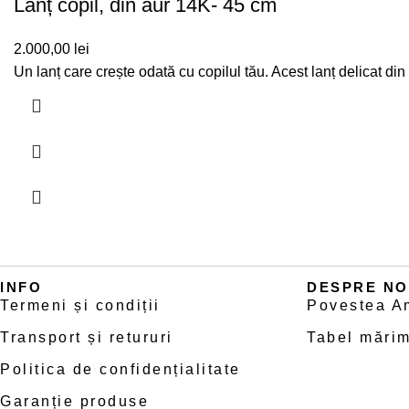
Lanț copil, din aur 14K- 45 cm
2.000,00
lei
Un lanț care crește odată cu copilul tău. Acest lanț delicat d
INFO
DESPRE NO
Termeni și condiții
Povestea A
Transport și retururi
Tabel mărim
Politica de confidențialitate
Garanție produse