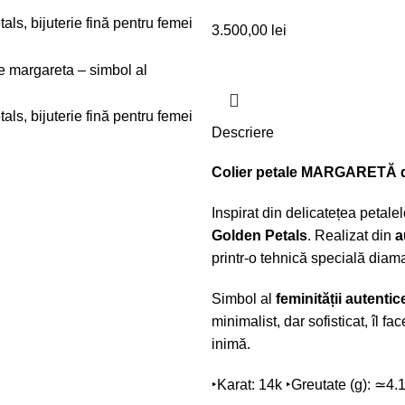
3.500,00
lei
Descriere
Colier petale MARGARETĂ din 
Inspirat din delicatețea petalel
Golden Petals
.
Realizat din
a
printr-o tehnică specială diama
Simbol al
feminității autentic
minimalist, dar sofisticat, îl fa
inimă.
‣Karat: 14k
‣Greutate (g): ≃4.