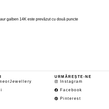
in aur galben 14K este prevăzut cu două puncte
I
URMĂREȘTE-NE
meorJewellery
Instagram
i
Facebook
Pinterest