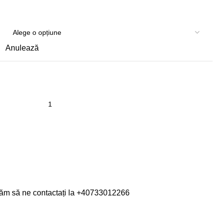
Anulează
găm să ne contactați la
+40733012266