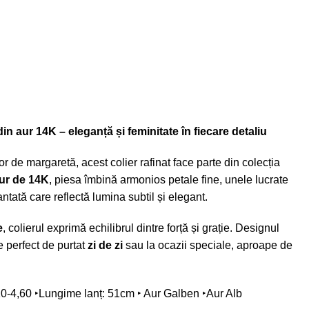
aur 14K – eleganță și feminitate în fiecare detaliu
or de margaretă, acest colier rafinat face parte din colecția
ur de 14K
, piesa îmbină armonios petale fine, unele lucrate
ntată care reflectă lumina subtil și elegant.
e
, colierul exprimă echilibrul dintre forță și grație. Designul
ce perfect de purtat
zi de zi
sau la ocazii speciale, aproape de
10-4,60 ‣
Lungime lanț: 51cm ‣ Aur Galben ‣Aur Alb