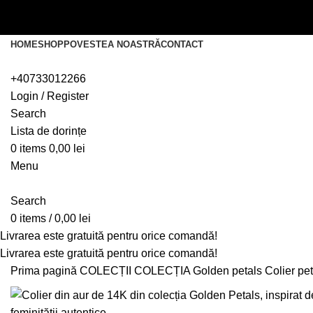
Livrarea este gratuită pentru orice comandă!
Livrarea este gratuită pentru orice comandă!
HOME
SHOP
POVESTEA NOASTRĂ
CONTACT
+40733012266
Login / Register
Search
Lista de dorințe
0
items
0,00
lei
Menu
Search
0
items
/
0,00
lei
Livrarea este gratuită pentru orice comandă!
Livrarea este gratuită pentru orice comandă!
Prima pagină
COLECȚII
COLECȚIA Golden petals
Colier p