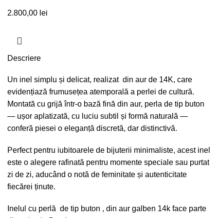
2.800,00
lei
Descriere
Un inel simplu și delicat, realizat din aur de 14K, care
evidențiază frumusețea atemporală a perlei de cultură.
Montată cu grijă într-o bază fină din aur, perla de tip buton
— ușor aplatizată, cu luciu subtil și formă naturală —
conferă piesei o eleganță discretă, dar distinctivă.
Perfect pentru iubitoarele de bijuterii minimaliste, acest inel
este o alegere rafinată pentru momente speciale sau purtat
zi de zi, aducând o notă de feminitate și autenticitate
fiecărei ținute.
Inelul cu perlă de tip buton , din aur galben 14k face parte