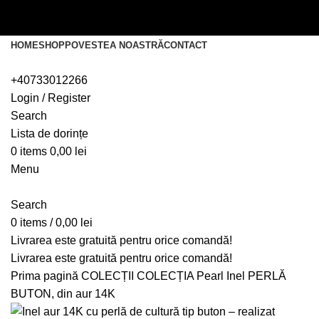
Livrarea este gratuită pentru orice comandă!
Livrarea este gratuită pentru orice comandă!
HOME
SHOP
POVESTEA NOASTRĂ
CONTACT
+40733012266
Login / Register
Search
Lista de dorințe
0
items
0,00
lei
Menu
Search
0
items
/
0,00
lei
Livrarea este gratuită pentru orice comandă!
Livrarea este gratuită pentru orice comandă!
Prima pagină
COLECȚII
COLECȚIA Pearl
Inel PERLĂ
BUTON, din aur 14K