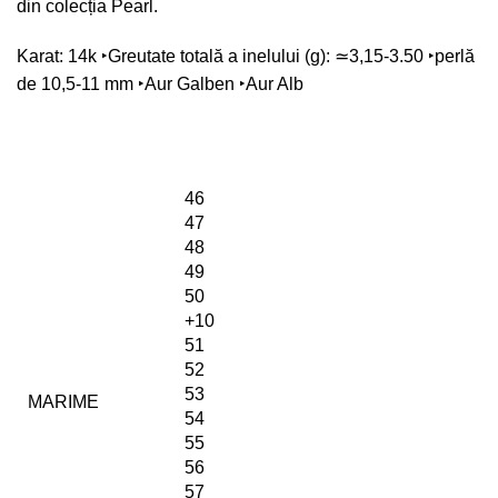
din colecția Pearl.
Karat: 14k
‣Greutate totală a inelului (g): ≃3,15-3.50
‣perlă
de 10,5-11 mm ‣Aur Galben ‣Aur Alb
46
47
48
49
50
+10
51
52
53
MARIME
54
55
56
57