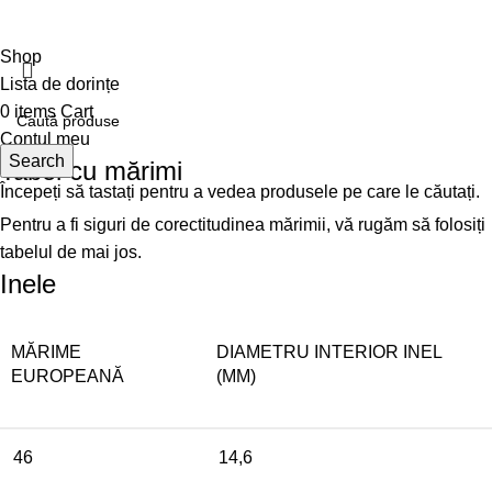
Shop
Lista de dorințe
0
items
Cart
Contul meu
Search
Tabel cu mărimi
Începeți să tastați pentru a vedea produsele pe care le căutați.
Pentru a fi siguri de corectitudinea mărimii, vă rugăm să folosiți
tabelul de mai jos.
Inele
MĂRIME
DIAMETRU INTERIOR INEL
EUROPEANĂ
(MM)
46
14,6