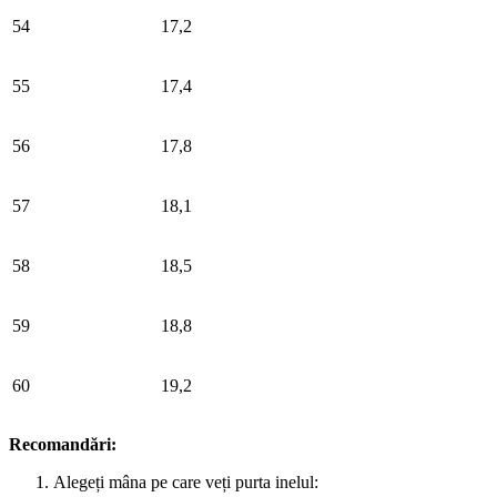
54
17,2
55
17,4
56
17,8
57
18,1
58
18,5
59
18,8
60
19,2
Recomandări:
Alegeți mâna pe care veți purta inelul: