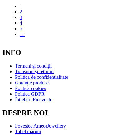
1
2
3
4
5
→
INFO
Termeni și condiții
Transport și retururi
Politica de confidențialitate
Garanție produse
Politica cookies
Politica GDPR
Întrebări Frecvente
DESPRE NOI
Povestea AmeorJewellery
Tabel mărimi