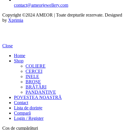
contact@ameorjewellery.com
Copyright ©2024 AMEOR | Toate drepturile rezervate. Designed
by
Xprimia
Close
Home
Shop
COLIERE
CERCEI
INELE
BROȘE
BRĂȚĂRI
PANDANTIVE
POVESTEA NOASTRĂ
Contact
Lista de dorințe
Compară
Login / Register
Coș de cumpărături