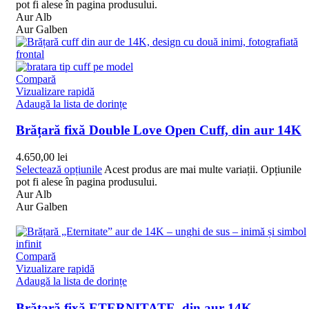
pot fi alese în pagina produsului.
Aur Alb
Aur Galben
Compară
Vizualizare rapidă
Adaugă la lista de dorințe
Brățară fixă Double Love Open Cuff, din aur 14K
4.650,00
lei
Selectează opțiunile
Acest produs are mai multe variații. Opțiunile
pot fi alese în pagina produsului.
Aur Alb
Aur Galben
Compară
Vizualizare rapidă
Adaugă la lista de dorințe
Brățară fixă ETERNITATE, din aur 14K