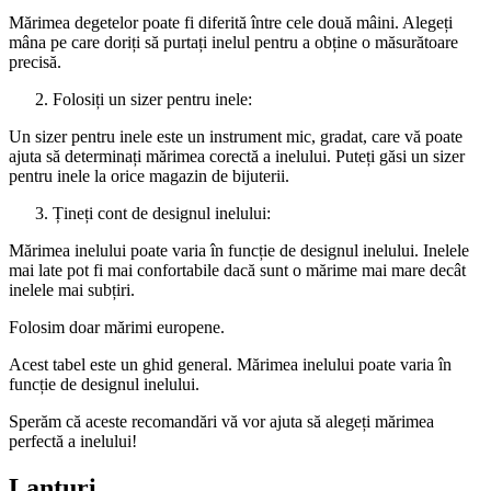
Mărimea degetelor poate fi diferită între cele două mâini. Alegeți
mâna pe care doriți să purtați inelul pentru a obține o măsurătoare
precisă.
Folosiți un sizer pentru inele:
Un sizer pentru inele este un instrument mic, gradat, care vă poate
ajuta să determinați mărimea corectă a inelului. Puteți găsi un sizer
pentru inele la orice magazin de bijuterii.
Țineți cont de designul inelului:
Mărimea inelului poate varia în funcție de designul inelului. Inelele
mai late pot fi mai confortabile dacă sunt o mărime mai mare decât
inelele mai subțiri.
Folosim doar mărimi europene.
Acest tabel este un ghid general. Mărimea inelului poate varia în
funcție de designul inelului.
Sperăm că aceste recomandări vă vor ajuta să alegeți mărimea
perfectă a inelului!
Lanțuri