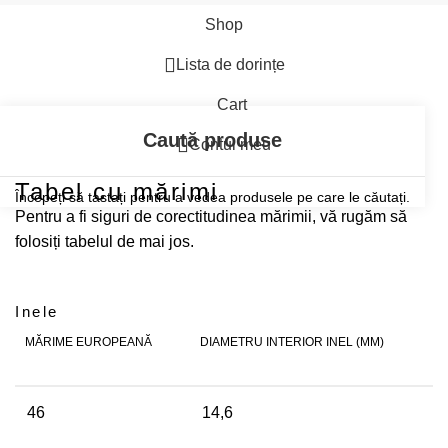
Shop
Lista de dorințe
Cart
Contul meu
Tabel cu mărimi
Începeți să tastați pentru a vedea produsele pe care le căutați.
Pentru a fi siguri de corectitudinea mărimii, vă rugăm să
folosiți tabelul de mai jos.
Inele
MĂRIME EUROPEANĂ
DIAMETRU INTERIOR INEL (MM)
46
14,6