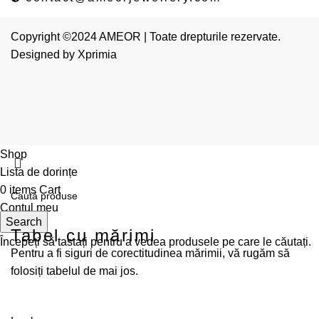
Copyright ©2024 AMEOR | Toate drepturile rezervate.
Designed by
Xprimia
Shop
Lista de dorințe
0
items
Cart
Contul meu
Search
Tabel cu mărimi
Începeți să tastați pentru a vedea produsele pe care le căutați.
Pentru a fi siguri de corectitudinea mărimii, vă rugăm să
folosiți tabelul de mai jos.