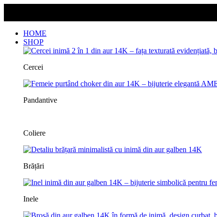
Livrarea este gratuită pentru orice comandă!
Livrarea este gratuită pentru orice comandă!
HOME
SHOP
Cercei
Pandantive
Coliere
Brățări
Inele