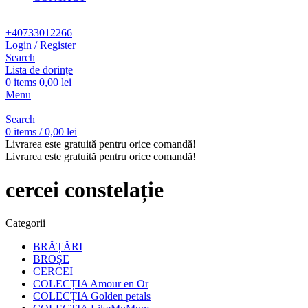
+40733012266
Login / Register
Search
Lista de dorințe
0
items
0,00
lei
Menu
Search
0
items
/
0,00
lei
Livrarea este gratuită pentru orice comandă!
Livrarea este gratuită pentru orice comandă!
cercei constelație
Categorii
BRĂȚĂRI
BROȘE
CERCEI
COLECȚIA Amour en Or
COLECȚIA Golden petals