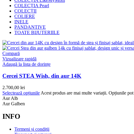
COLECȚIA LikeMyMom
COLECȚIA Pearl
COLECȚII
COLIERE
INELE
PANDANTIVE
TOATE BIJUTERIILE
Compară
Vizualizare rapidă
Adaugă la lista de dorințe
Cercei STEA Wish, din aur 14K
2.700,00
lei
Selectează opțiunile
Acest produs are mai multe variații. Opțiunile pot 
Aur Alb
Aur Galben
INFO
Termeni și condiții