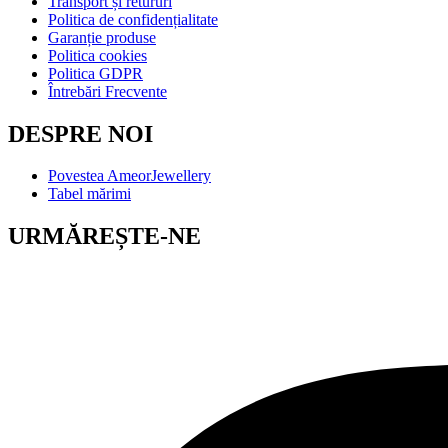
Transport și retururi
Politica de confidențialitate
Garanție produse
Politica cookies
Politica GDPR
Întrebări Frecvente
DESPRE NOI
Povestea AmeorJewellery
Tabel mărimi
URMĂREȘTE-NE