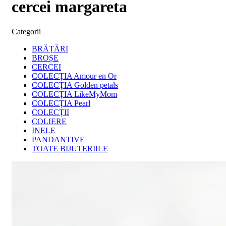
cercei margareta
Categorii
BRĂȚĂRI
BROȘE
CERCEI
COLECȚIA Amour en Or
COLECȚIA Golden petals
COLECȚIA LikeMyMom
COLECȚIA Pearl
COLECȚII
COLIERE
INELE
PANDANTIVE
TOATE BIJUTERIILE