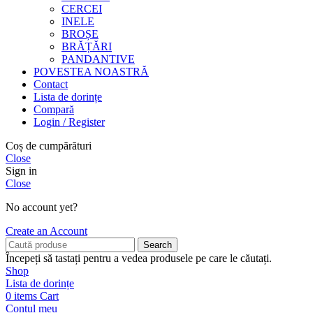
CERCEI
INELE
BROȘE
BRĂȚĂRI
PANDANTIVE
POVESTEA NOASTRĂ
Contact
Lista de dorințe
Compară
Login / Register
Coș de cumpărături
Close
Sign in
Close
No account yet?
Create an Account
Search
Începeți să tastați pentru a vedea produsele pe care le căutați.
Shop
Lista de dorințe
0
items
Cart
Contul meu