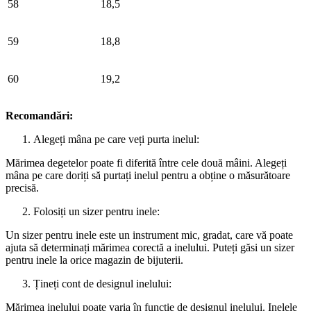
58
18,5
59
18,8
60
19,2
Recomandări:
Alegeți mâna pe care veți purta inelul:
Mărimea degetelor poate fi diferită între cele două mâini. Alegeți
mâna pe care doriți să purtați inelul pentru a obține o măsurătoare
precisă.
Folosiți un sizer pentru inele:
Un sizer pentru inele este un instrument mic, gradat, care vă poate
ajuta să determinați mărimea corectă a inelului. Puteți găsi un sizer
pentru inele la orice magazin de bijuterii.
Țineți cont de designul inelului:
Mărimea inelului poate varia în funcție de designul inelului. Inelele