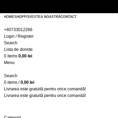
Livrarea este gratuită pentru orice comandă!
Livrarea este gratuită pentru orice comandă!
HOME
SHOP
POVESTEA NOASTRĂ
CONTACT
+40733012266
Login / Register
Search
Lista de dorințe
0
items
0,00
lei
Menu
Search
0
items
/
0,00
lei
Livrarea este gratuită pentru orice comandă!
Livrarea este gratuită pentru orice comandă!
cercei simbolici
Categorii