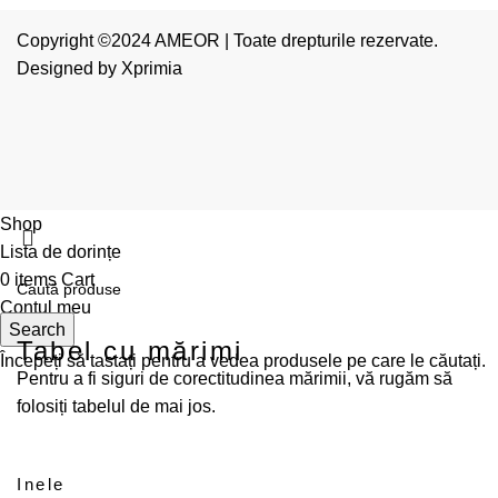
Copyright ©2024 AMEOR | Toate drepturile rezervate.
Designed by
Xprimia
Shop
Lista de dorințe
0
items
Cart
Contul meu
Search
Tabel cu mărimi
Începeți să tastați pentru a vedea produsele pe care le căutați.
Pentru a fi siguri de corectitudinea mărimii, vă rugăm să
folosiți tabelul de mai jos.
Inele