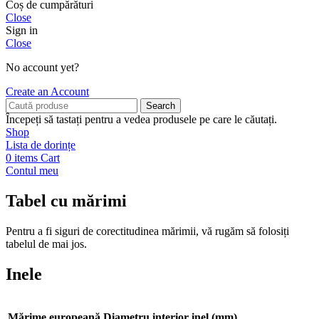
Coș de cumpărături
Close
Sign in
Close
No account yet?
Create an Account
Search
Începeți să tastați pentru a vedea produsele pe care le căutați.
Shop
Lista de dorințe
0
items
Cart
Contul meu
Tabel cu mărimi
Pentru a fi siguri de corectitudinea mărimii, vă rugăm să folosiți
tabelul de mai jos.
Inele
Mărime europeană
Diametru interior inel (mm)