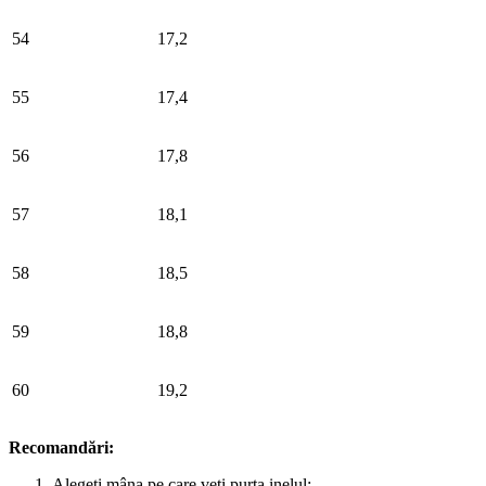
54
17,2
55
17,4
56
17,8
57
18,1
58
18,5
59
18,8
60
19,2
Recomandări:
Alegeți mâna pe care veți purta inelul: