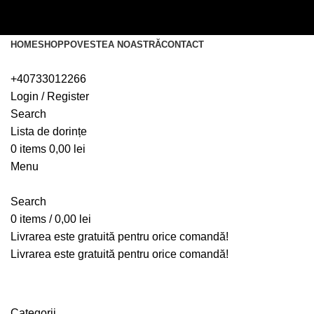
Livrarea este gratuită pentru orice comandă!
Livrarea este gratuită pentru orice comandă!
HOME
SHOP
POVESTEA NOASTRĂ
CONTACT
+40733012266
Login / Register
Search
Lista de dorințe
0
items
0,00
lei
Menu
Search
0
items
/
0,00
lei
Livrarea este gratuită pentru orice comandă!
Livrarea este gratuită pentru orice comandă!
inel de ocazie
Categorii