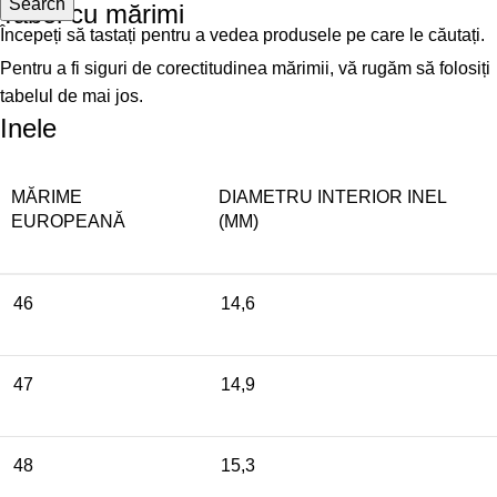
Search
Tabel cu mărimi
Începeți să tastați pentru a vedea produsele pe care le căutați.
Pentru a fi siguri de corectitudinea mărimii, vă rugăm să folosiți
tabelul de mai jos.
Inele
MĂRIME
DIAMETRU INTERIOR INEL
EUROPEANĂ
(MM)
46
14,6
47
14,9
48
15,3