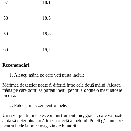
57
18,1
58
18,5
59
18,8
60
19,2
Recomandări:
Alegeți mâna pe care veți purta inelul:
Mărimea degetelor poate fi diferită între cele două mâini. Alegeți
mâna pe care doriți să purtați inelul pentru a obține o măsurătoare
precisă.
Folosiți un sizer pentru inele:
Un sizer pentru inele este un instrument mic, gradat, care vă poate
ajuta să determinați mărimea corectă a inelului. Puteți găsi un sizer
pentru inele la orice magazin de bijuterii.