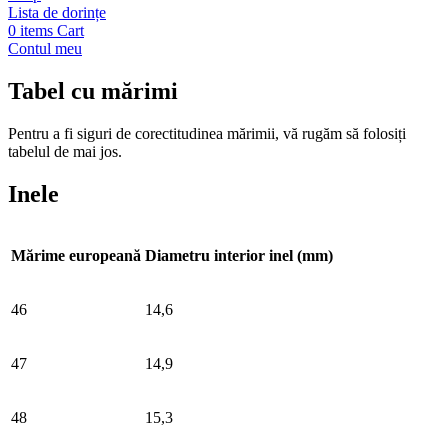
Lista de dorințe
0
items
Cart
Contul meu
Tabel cu mărimi
Pentru a fi siguri de corectitudinea mărimii, vă rugăm să folosiți
tabelul de mai jos.
Inele
Mărime europeană
Diametru interior inel (mm)
46
14,6
47
14,9
48
15,3