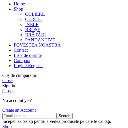
Home
Shop
COLIERE
CERCEI
INELE
BROȘE
BRĂȚĂRI
PANDANTIVE
POVESTEA NOASTRĂ
Contact
Lista de dorințe
Compară
Login / Register
Coș de cumpărături
Close
Sign in
Close
No account yet?
Create an Account
Search
Începeți să tastați pentru a vedea produsele pe care le căutați.
Shop