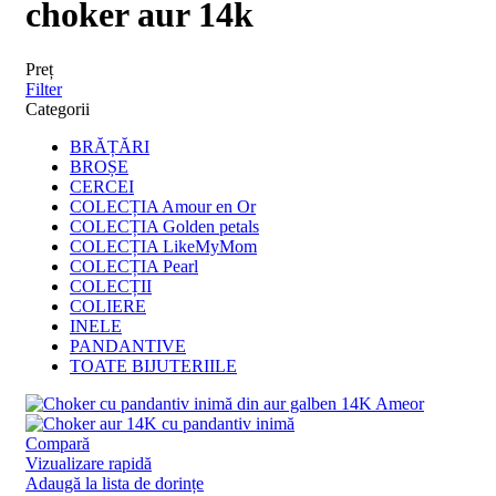
choker aur 14k
Preț
Filter
Categorii
BRĂȚĂRI
BROȘE
CERCEI
COLECȚIA Amour en Or
COLECȚIA Golden petals
COLECȚIA LikeMyMom
COLECȚIA Pearl
COLECȚII
COLIERE
INELE
PANDANTIVE
TOATE BIJUTERIILE
Compară
Vizualizare rapidă
Adaugă la lista de dorințe